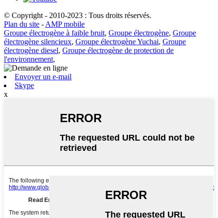
© Copyright - 2010-2023 : Tous droits réservés.
Plan du site
-
AMP mobile
Groupe électrogène à faible bruit
,
Groupe électrogène
,
Groupe
électrogène silencieux
,
Groupe électrogène Yuchai
,
Groupe
électrogène diesel
,
Groupe électrogène de protection de
l'environnement
,
Envoyer un e-mail
Skype
x